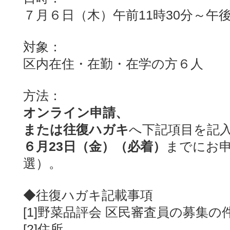
７月６日（木）午前11時30分～午後
対象：
区内在住・在勤・在学の方６人
方法：
オンライン申請、
または往復ハガキ
へ下記項目を記
６月23日（金）（必着）
までにお
選）。
◆往復ハガキ記載事項
[1]野菜品評会 区民審査員の募集の
[2]住所