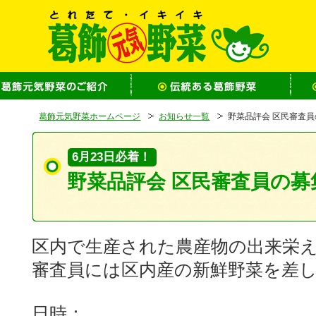
葛飾元気野菜ホームページ
お知らせ一覧
野菜品評会 区民審査
6月23日必着！
野菜品評会 区民審査員の募
区内で生産された農産物の出来栄
審査員には区内産の新鮮野菜を差
日時：