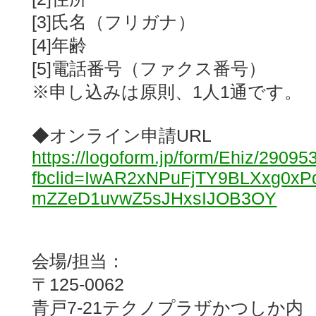
[3]氏名（フリガナ）
[4]年齢
[5]電話番号（ファクス番号）
※申し込みは原則、1人1通です。
◆オンライン申請URL
https://logoform.jp/form/Ehiz/29095
fbclid=IwAR2xNPuFjTY9BLXxg0x
mZZeD1uvwZ5sJHxsIJOB3OY
会場/担当：
〒125-0062
青戸7-21テクノプラザかつしか内