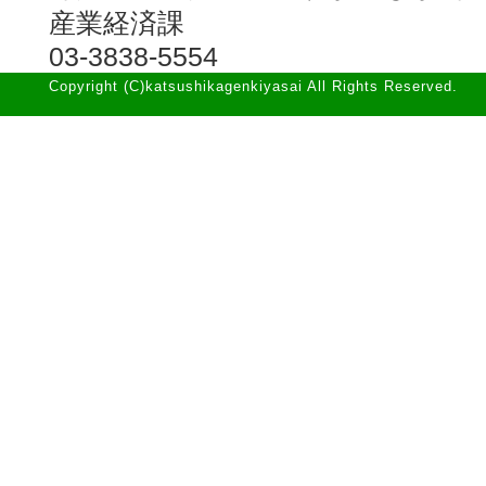
産業経済課
03-3838-5554
Copyright (C)katsushikagenkiyasai All Rights Reserved.